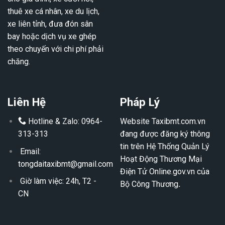
thuê xe cá nhân, xe du lịch,
xe liên tỉnh, đưa đón sân
bay hoặc dịch vụ xe ghép
theo chuyến với chi phí phải
chăng.
Liên Hệ
Pháp Lý
Hotline & Zalo:
0964-
Website Taxibmt.com.vn
313-313
đang được đăng ký thông
tin trên Hệ Thống Quản Lý
Email:
Hoạt Động Thương Mại
tongdaitaxibmt@gmail.com
Điện Tử Online.gov.vn của
Giờ làm việc:
24h, T2 -
Bộ Công Thương
.
CN