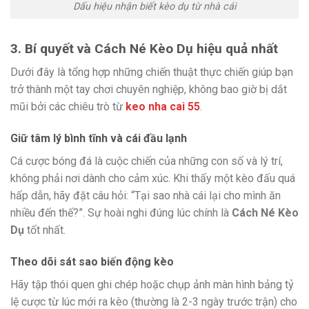
Dấu hiệu nhận biết kèo dụ từ nhà cái
3. Bí quyết và Cách Né Kèo Dụ hiệu quả nhất
Dưới đây là tổng hợp những chiến thuật thực chiến giúp bạn
trở thành một tay chơi chuyên nghiệp, không bao giờ bị dắt
mũi bởi các chiêu trò từ
keo nha cai 55
.
Giữ tâm lý bình tĩnh và cái đầu lạnh
Cá cược bóng đá là cuộc chiến của những con số và lý trí,
không phải nơi dành cho cảm xúc. Khi thấy một kèo đấu quá
hấp dẫn, hãy đặt câu hỏi: “Tại sao nhà cái lại cho mình ăn
nhiều đến thế?”. Sự hoài nghi đúng lúc chính là
Cách Né Kèo
Dụ
tốt nhất.
Theo dõi sát sao biến động kèo
Hãy tập thói quen ghi chép hoặc chụp ảnh màn hình bảng tỷ
lệ cược từ lúc mới ra kèo (thường là 2-3 ngày trước trận) cho