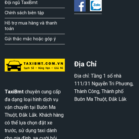
Đội ngũ TaxiBmt
Chính sách biên tập
Hỗ trợ mua hàng và thanh
toán
Gửi thắc mắc hoặc góp ý
Địa Chỉ
Địa chỉ:
Tầng 1 số nhà
111/31 Nguyễn Tri Phương,
Thành Công, Thành phố
TaxiBmt
chuyên cung cấp
Buôn Ma Thuột, Đắk Lắk
đa dạng loại hình dịch vụ
vận chuyển tại Buôn Ma
Thuột, Đắk Lắk. Khách hàng
có thể lựa chọn đặt xe
trước, sử dụng taxi dành
cho gia đình, xe cưới hỏi,