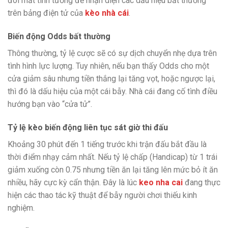
đôi mắt tinh tường để nhận diện các dấu hiệu bất thường
trên bảng điện tử của
kèo nhà cái
.
Biến động Odds bất thường
Thông thường, tỷ lệ cược sẽ có sự dịch chuyển nhẹ dựa trên
tình hình lực lượng. Tuy nhiên, nếu bạn thấy Odds cho một
cửa giảm sâu nhưng tiền thắng lại tăng vọt, hoặc ngược lại,
thì đó là dấu hiệu của một cái bẫy. Nhà cái đang cố tình điều
hướng bạn vào “cửa tử”.
Tỷ lệ kèo biến động liên tục sát giờ thi đấu
Khoảng 30 phút đến 1 tiếng trước khi trận đấu bắt đầu là
thời điểm nhạy cảm nhất. Nếu tỷ lệ chấp (Handicap) từ 1 trái
giảm xuống còn 0.75 nhưng tiền ăn lại tăng lên mức bỏ ít ăn
nhiều, hãy cực kỳ cẩn thận. Đây là lúc
keo nha cai
đang thực
hiện các thao tác kỹ thuật để bẫy người chơi thiếu kinh
nghiệm.