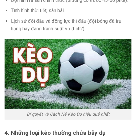
Đội hình ra sân chính thức (thường có trước 45-60 phút).
Tình hình thời tiết, sân bãi.
Lịch sử đối đầu và động lực thi đấu (đội bóng đã trụ
hạng hay đang tranh suất vô địch?).
Bí quyết và Cách Né Kèo Dụ hiệu quả nhất
4. Những loại kèo thường chứa bẫy dụ