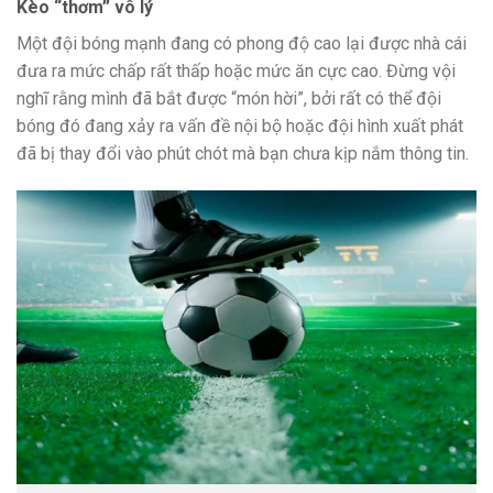
Kèo “thơm” vô lý
Một đội bóng mạnh đang có phong độ cao lại được nhà cái
đưa ra mức chấp rất thấp hoặc mức ăn cực cao. Đừng vội
nghĩ rằng mình đã bắt được “món hời”, bởi rất có thể đội
bóng đó đang xảy ra vấn đề nội bộ hoặc đội hình xuất phát
đã bị thay đổi vào phút chót mà bạn chưa kịp nắm thông tin.