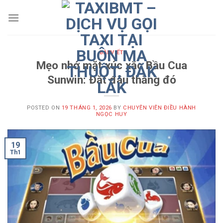
Skip
to
content
BÀI VIẾT
Mẹo nhớ mặt xúc xắc Bầu Cua
Sunwin: Đặt đâu thắng đó
POSTED ON
19 THÁNG 1, 2026
BY
CHUYÊN VIÊN ĐIỀU HÀNH
NGỌC HUY
19
Th1