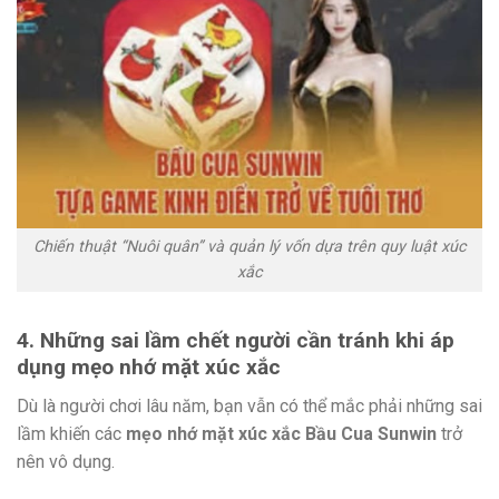
Chiến thuật “Nuôi quân” và quản lý vốn dựa trên quy luật xúc
xắc
4. Những sai lầm chết người cần tránh khi áp
dụng mẹo nhớ mặt xúc xắc
Dù là người chơi lâu năm, bạn vẫn có thể mắc phải những sai
lầm khiến các
mẹo nhớ mặt xúc xắc Bầu Cua Sunwin
trở
nên vô dụng.