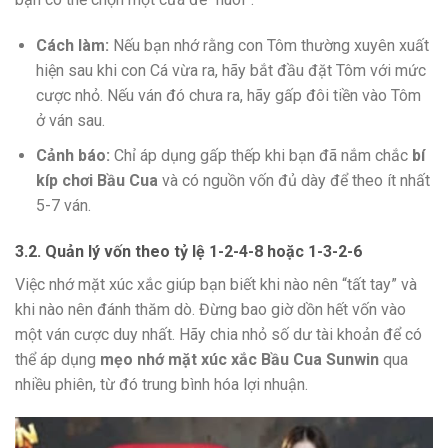
Cách làm:
Nếu bạn nhớ rằng con Tôm thường xuyên xuất
hiện sau khi con Cá vừa ra, hãy bắt đầu đặt Tôm với mức
cược nhỏ. Nếu ván đó chưa ra, hãy gấp đôi tiền vào Tôm
ở ván sau.
Cảnh báo:
Chỉ áp dụng gấp thếp khi bạn đã nắm chắc
bí
kíp chơi Bầu Cua
và có nguồn vốn đủ dày để theo ít nhất
5-7 ván.
3.2. Quản lý vốn theo tỷ lệ 1-2-4-8 hoặc 1-3-2-6
Việc nhớ mặt xúc xắc giúp bạn biết khi nào nên “tất tay” và
khi nào nên đánh thăm dò. Đừng bao giờ dồn hết vốn vào
một ván cược duy nhất. Hãy chia nhỏ số dư tài khoản để có
thể áp dụng
mẹo nhớ mặt xúc xắc Bầu Cua Sunwin
qua
nhiều phiên, từ đó trung bình hóa lợi nhuận.