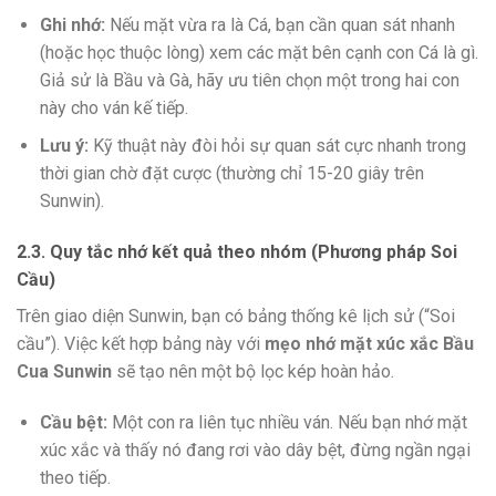
Ghi nhớ:
Nếu mặt vừa ra là Cá, bạn cần quan sát nhanh
(hoặc học thuộc lòng) xem các mặt bên cạnh con Cá là gì.
Giả sử là Bầu và Gà, hãy ưu tiên chọn một trong hai con
này cho ván kế tiếp.
Lưu ý:
Kỹ thuật này đòi hỏi sự quan sát cực nhanh trong
thời gian chờ đặt cược (thường chỉ 15-20 giây trên
Sunwin).
2.3. Quy tắc nhớ kết quả theo nhóm (Phương pháp Soi
Cầu)
Trên giao diện Sunwin, bạn có bảng thống kê lịch sử (“Soi
cầu”). Việc kết hợp bảng này với
mẹo nhớ mặt xúc xắc Bầu
Cua Sunwin
sẽ tạo nên một bộ lọc kép hoàn hảo.
Cầu bệt:
Một con ra liên tục nhiều ván. Nếu bạn nhớ mặt
xúc xắc và thấy nó đang rơi vào dây bệt, đừng ngần ngại
theo tiếp.