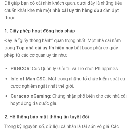
Để giúp bạn có cái nhìn khách quan, dưới đây là những tiêu
chuẩn khắt khe mà một
nhà cái uy tín hàng đầu
cần đạt
được:
1. Giấy phép hoạt động hợp pháp
Đây là “giấy thông hành” quan trọng nhất. Một nhà cái nằm
trong
Top nhà cái uy tín hiện nay
bắt buộc phải có giấy
phép từ các cơ quan uy tín như:
PAGCOR:
Cục Quản lý Giải trí và Trò chơi Philippines.
Isle of Man GSC:
Một trong những tổ chức kiểm soát cá
cược nghiêm ngặt nhất thế giới.
Curacao eGaming:
Chứng nhận phổ biến cho các nhà cái
hoạt động đa quốc gia.
2. Hệ thống bảo mật thông tin tuyệt đối
Trong kỷ nguyên số, dữ liệu cá nhân là tài sản vô giá. Các