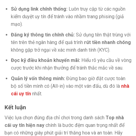
Sử dụng link chính thống:
Luôn truy cập từ các nguồn
kiểm duyệt uy tín để tránh vào nhầm trang phising (giả
mạo).
Đăng ký thông tin chính chủ:
Sử dụng tên thật trùng với
tên trên thẻ ngân hàng để quá trình
rút tiền nhanh chóng
không gặp trở ngại về xác minh danh tính (KYC).
Đọc kỹ điều khoản khuyến mãi:
Hiểu rõ yêu cầu về vòng
cược trước khi nhận thưởng để tránh thắc mắc về sau.
Quản lý vốn thông minh:
Đừng bao giờ đặt cược toàn
bộ số tiền mình có (All-in) vào một ván đấu, dù đó là
nhà
cái uy tín
nhất.
Kết luận
Việc lựa chọn đúng địa chỉ chơi trong danh sách
Top nhà
cái uy tín hiện nay
chính là bước đệm quan trọng nhất để
bạn có những giây phút giải trí thăng hoa và an toàn. Hãy