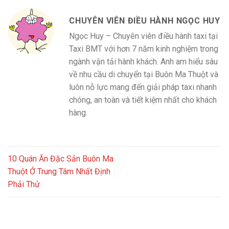
CHUYÊN VIÊN ĐIỀU HÀNH NGỌC HUY
Ngọc Huy – Chuyên viên điều hành taxi tại
Taxi BMT với hơn 7 năm kinh nghiệm trong
ngành vận tải hành khách. Anh am hiểu sâu
về nhu cầu di chuyển tại Buôn Ma Thuột và
luôn nỗ lực mang đến giải pháp taxi nhanh
chóng, an toàn và tiết kiệm nhất cho khách
hàng.
10 Quán Ăn Đặc Sản Buôn Ma
Thuột Ở Trung Tâm Nhất Định
Phải Thử