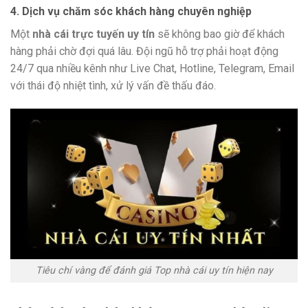
4. Dịch vụ chăm sóc khách hàng chuyên nghiệp
Một
nhà cái trực tuyến uy tín
sẽ không bao giờ để khách
hàng phải chờ đợi quá lâu. Đội ngũ hỗ trợ phải hoạt động
24/7 qua nhiều kênh như Live Chat, Hotline, Telegram, Email
với thái độ nhiệt tình, xử lý vấn đề thấu đáo.
Tiêu chí vàng để đánh giá Top nhà cái uy tín hiện nay