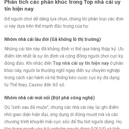
Phân tích các phân khúc trong Top nhà cái uy
tín hiện nay
Để người chơi dễ dàng lựa chọn, chúng tôi phân loại các đơn
vị này dựa trên thế mạnh đặc trưng của họ:
Nhóm nhà cái lâu đời (Gã khổng lồ thị trường)
Những cái tên này đã khẳng định vị thế qua hàng thập kỷ. Ưu
điểm lớn nhất là sự ổn định và cộng đồng người chơi cực kỳ
đông đảo. Khi nhắc đến
Top nhà cái uy tín hiện nay
ở phân
khúc này, người ta thường nghĩ ngay đến sự chuyên nghiệp
trong cách vận hành và hệ thống kèo cược cực kỳ đa dạng
từ Thể thao, Casino đến Xổ số.
Nhóm nhà cái mới nổi (Đột phá công nghệ)
Dù “sinh sau đẻ muộn”, nhưng các nhà cái này lại ghi điểm
nhờ giao diện hiện đại, ứng dụng di động mượt mà và các
chương trình khuyến mãi cực sốc để thu hút người dùng. Họ
tập trung mạnh vào trải nghiệm người dùng (UX/UI) và tích