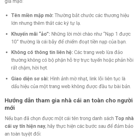
giả mạo:
Tên miền mập mờ:
Thường bắt chước các thương hiệu
lớn nhưng thêm thắt các ký tự lạ.
Khuyến mãi “ảo”:
Những lời mời chào như “Nạp 1 được
10” thường là cái bẫy để chiếm đoạt tiền nạp của bạn.
Không có thông tin liên hệ:
Các trang web lừa đảo
thường không có bộ phận hỗ trợ trực tuyến hoặc phản hồi
rất chậm, hời hợt.
Giao diện sơ sài:
Hình ảnh mờ nhạt, link lỗi liên tục là
dấu hiệu của một trang web không được đầu tư bài bản.
Hướng dẫn tham gia nhà cái an toàn cho người
mới
Nếu bạn đã chọn được một cái tên trong danh sách
Top nhà
cái uy tín hiện nay
, hãy thực hiện các bước sau để đảm bảo
an toàn tuyệt đối: