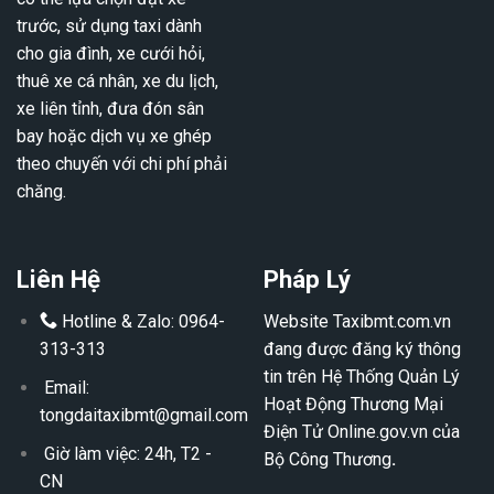
trước, sử dụng taxi dành
cho gia đình, xe cưới hỏi,
thuê xe cá nhân, xe du lịch,
xe liên tỉnh, đưa đón sân
bay hoặc dịch vụ xe ghép
theo chuyến với chi phí phải
chăng.
Liên Hệ
Pháp Lý
Hotline & Zalo:
0964-
Website Taxibmt.com.vn
313-313
đang được đăng ký thông
tin trên Hệ Thống Quản Lý
Email:
Hoạt Động Thương Mại
tongdaitaxibmt@gmail.com
Điện Tử Online.gov.vn của
Giờ làm việc:
24h, T2 -
Bộ Công Thương
.
CN